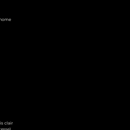
tonome
s clair
resse)