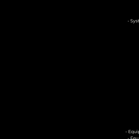
- Sys
- Equi
- Feu