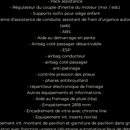
- Pack assistance
- Régulateur du couple d'inertie du moteur (msr / edc)
- Supports isofix pour siège enfant
tème d'assistance de conduite: assistant de frein d'urgence au
(aeb)
- ABS
- Aide au demarrage en pente
- Airbag coté passager désactivable
- ESP
- airbag conducteur
- airbag coté passager
- anti-patinage
- contrôle pression des pneus
- phares antibrouillard
- répartiteur électronique de freinage
Autres équipements et informations :
- Aide au freinage de pluie (rba)
- Empattement 2818 mm
- Encadrement de vitre avec chrome line
- Equipement int. inserts noir(e)
pement int. montant de pavillon et garniture de pavillon dans gri
 stop avec fonction urgence (allumage automatique feux de dét