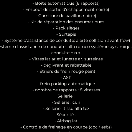
- Boîte automatique (8 rapports)
- Embout de sortie d'echappement noir(e)
- Garniture de pavillon noir(e)
- Kit de réparation des pneumatiques
- Pack sièges
- Surtapis
- Système d'assistance de conduite: alerte collision avant (fcw)
ystème d'assistance de conduite: alfa romeo système dynamiqu
conduite d.n.a.
- Vitres lat ar et lunette ar. surteinté
- dégivrant et rabattable
- Étriers de frein rouge peint
- ASR
- frein parking automatique
- nombre de rapports : 8 vitesses
Sellerie :
- Sellerie : cuir
- Sellerie : tissu alfa tex
Sécurité :
- Airbag lat
- Contrôle de freinage en courbe (cbc / esbs)