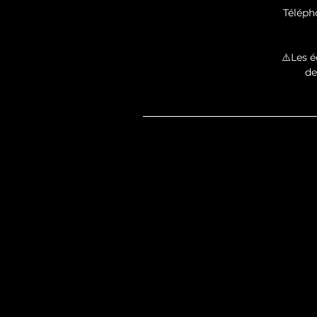
Téléph
⚠️Les é
de