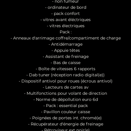
- non fumeur
- ordinateur de bord
- pack confort
- vitres avant éléctriques
- vitres électriques
Pack :
- Anneaux d'arrimage coffre/compartiment de charge
- Antidémarrage
- Appuie têtes
- Assistant de freinage
- Bas de caisse
- Boîte de vitesses 6 rapports
- Dab tuner (réception radio digital(e))
- Dispositif antivol pour roues (écrous antivol)
- Lecteurs de cartes av
- Multifonctions pour volant de direction
- Norme de dépollution euro 6d
- Pack : essential pack
- Pavillon couleur caisse
- Poignées de portes int. chromé(e)
- Récupérateur d'énergie de freinage
- Rétroviseur ext noir(e)